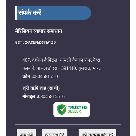
संपर्क करें
मेरिडियन व्यापार समाधान
GST : 24ACEFM5618A1ZO
407, दर्शनम कैपिटल, भायली कैनाल रोड, वेव्स
क्लब के पास,वडोदरा - 391410, गुजरात, भारत
फ़ोन :
08045815516
श्री ऋषि शाह
(
साथी
)
मोबाइल :
08045815516
जांच भेजें
एसएमएस भेजें
मुझे निःशुल्क कॉल करें