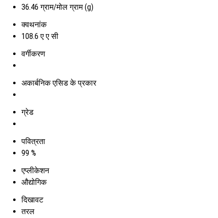
36.46 ग्राम/मोल ग्राम (g)
क्वथनांक
108.6 ए ए सी
वर्गीकरण
अकार्बनिक एसिड के प्रकार
ग्रेड
पवित्रता
99 %
एप्लीकेशन
औद्योगिक
दिखावट
तरल