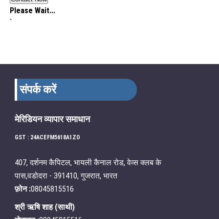
Please Wait...
`
संपर्क करें
मेरिडियन व्यापार समाधान
GST : 24ACEFM5618A1ZO
407, दर्शनम कैपिटल, भायली कैनाल रोड, वेव्स क्लब के
पास,वडोदरा - 391410, गुजरात, भारत
फ़ोन :
08045815516
श्री ऋषि शाह
(
साथी
)