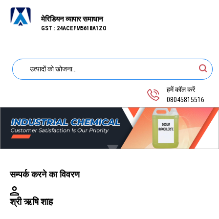
मेरिडियन व्यापार समाधान
GST : 24ACEFM5618A1ZO
हमें कॉल करें
08045815516
सम्पर्क करने का विवरण
श्री ऋषि शाह