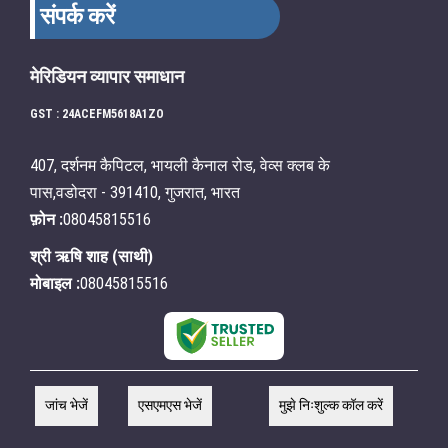
संपर्क करें
मेरिडियन व्यापार समाधान
GST : 24ACEFM5618A1ZO
407, दर्शनम कैपिटल, भायली कैनाल रोड, वेव्स क्लब के
पास,वडोदरा - 391410, गुजरात, भारत
फ़ोन :
08045815516
श्री ऋषि शाह
(
साथी
)
मोबाइल :
08045815516
जांच भेजें
एसएमएस भेजें
मुझे निःशुल्क कॉल करें